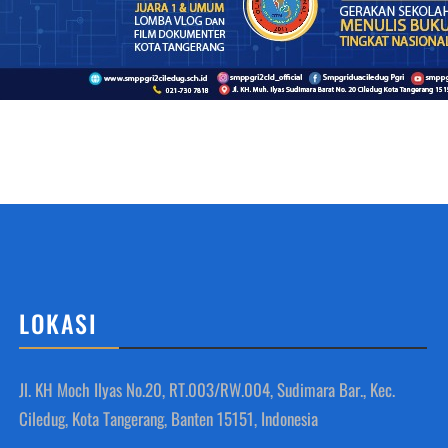
LOKASI
Jl. KH Moch Ilyas No.20, RT.003/RW.004, Sudimara Bar., Kec.
Ciledug, Kota Tangerang, Banten 15151, Indonesia