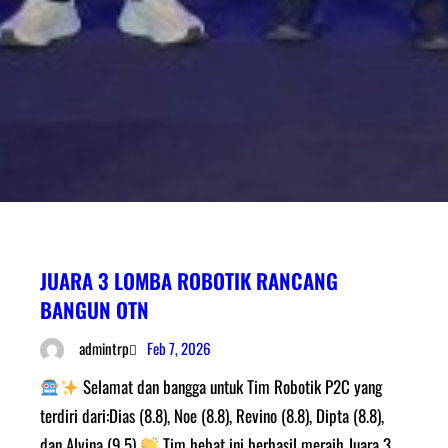
JUARA 3 LOMBA ROBOTIK RANCANG
BANGUN OTN
Feb 7, 2026
admintrp
Selamat dan bangga untuk Tim Robotik P2C yang
terdiri dari:Dias (8.8), Noe (8.8), Revino (8.8), Dipta (8.8),
dan Alvina (9.5)
Tim hebat ini berhasil meraih Juara 3