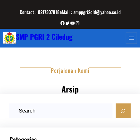
Lewati
Contact : 0217307818
eMail : smppgri2cld@yahoo.co.id
ke
konten
Facebook
Twitter
YouTube
Instagram
SMP PGRI 2 Ciledug
Perjalanan Kami
Arsip
C
a
r
i
Categories