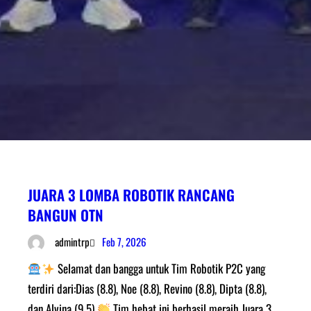
JUARA 3 LOMBA ROBOTIK RANCANG
BANGUN OTN
Feb 7, 2026
admintrp
Selamat dan bangga untuk Tim Robotik P2C yang
terdiri dari:Dias (8.8), Noe (8.8), Revino (8.8), Dipta (8.8),
dan Alvina (9.5)
Tim hebat ini berhasil meraih Juara 3