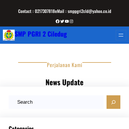
Lewati
Contact : 0217307818
eMail : smppgri2cld@yahoo.co.id
ke
konten
Facebook
Twitter
YouTube
Instagram
SMP PGRI 2 Ciledug
Perjalanan Kami
News Update
C
a
r
i
Categories